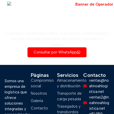
Solicita una cotización ahora
Consulta y comentanos sobre tu proyecto, nuestro equipo
siempre esta disponible para atenderte y resolver tus
dudas!
Consultar por WhatsApp
Páginas
Servicios
Contacto
Compromiso
Almacenamiento
ventas@no
Somos una
social
y distribución
ahnoahlogi
empresa de
stica.net
logística que
Nosotros
Transporte de
ventas2@n
ofrece
carga pesada
Galería
oahnoahlog
soluciones
Trasegados y
Contacto
istica.net
integradas y
transbordos