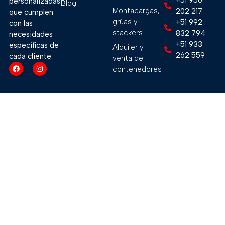
+51 950
personalizadas
Blog
Montacargas,
202 217
que cumplen
grúas y
+51 992
con las
stackers
832 794
necesidades
+51 933
específicas de
Alquiler y
262 559
cada cliente.
venta de
contenedores