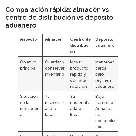
Comparación rápida: almacén vs
centro de distribución vs depósito
aduanero
Aspecto
Almacén
Centro de
Depósito
distribuci
aduanero
ón
Objetivo
Guardar y
Mover
Mantener
principal
conservar
producto
carga
inventario
rápido y
bajo
con alta
régimen
rotación
aduanero
Situación
Ya
Ya
Bajo
de la
nacionaliz
nacionaliz
control de
mercaderí
ada o
ada o
Aduanas,
a
local
local
no
nacionaliz
ada