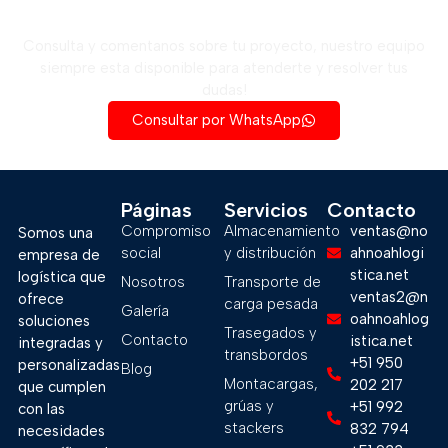
Solicita una cotización ahora
Consulta y comentanos sobre tu proyecto, nuestro equipo
siempre esta disponible para atenderte y resolver tus
dudas!
Consultar por WhatsApp
Páginas
Servicios
Contacto
Compromiso
Almacenamiento
ventas@no
Somos una
social
y distribución
ahnoahlogi
empresa de
stica.net
logística que
Nosotros
Transporte de
ventas2@n
ofrece
carga pesada
Galería
oahnoahlog
soluciones
Trasegados y
Contacto
istica.net
integradas y
transbordos
+51 950
personalizadas
Blog
Montacargas,
202 217
que cumplen
grúas y
+51 992
con las
stackers
832 794
necesidades