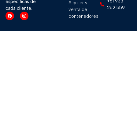
+51 933
específicas de
Alquiler y
262 559
cada cliente.
venta de
contenedores