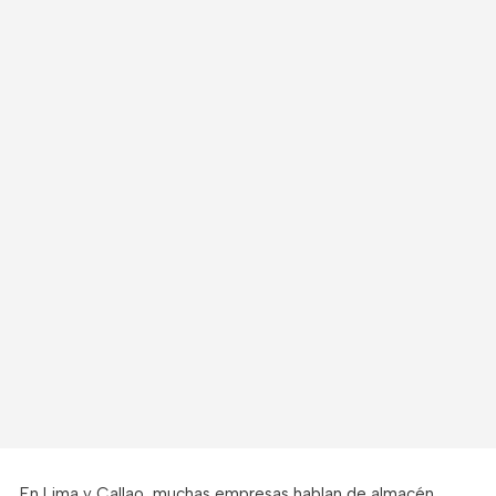
En Lima y Callao, muchas empresas hablan de almacén,