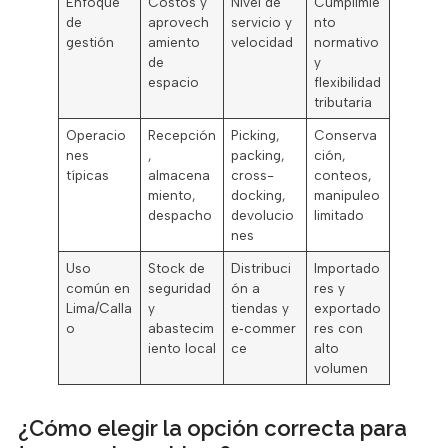
Enfoque
Costos y
Nivel de
Cumplimie
de
aprovech
servicio y
nto
gestión
amiento
velocidad
normativo
de
y
espacio
flexibilidad
tributaria
Operacio
Recepción
Picking,
Conserva
nes
,
packing,
ción,
típicas
almacena
cross-
conteos,
miento,
docking,
manipuleo
despacho
devolucio
limitado
nes
Uso
Stock de
Distribuci
Importado
común en
seguridad
ón a
res y
Lima/Calla
y
tiendas y
exportado
o
abastecim
e‑commer
res con
iento local
ce
alto
volumen
¿Cómo elegir la opción correcta para