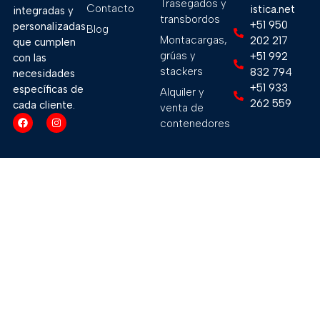
Trasegados y
Contacto
istica.net
integradas y
transbordos
+51 950
personalizadas
Blog
Montacargas,
202 217
que cumplen
grúas y
+51 992
con las
stackers
832 794
necesidades
+51 933
específicas de
Alquiler y
262 559
cada cliente.
venta de
contenedores