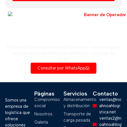
Solicita una cotización ahora
Consulta y comentanos sobre tu proyecto, nuestro equipo
siempre esta disponible para atenderte y resolver tus
dudas!
Consultar por WhatsApp
Páginas
Servicios
Contacto
Compromiso
Almacenamiento
ventas@no
Somos una
social
y distribución
ahnoahlogi
empresa de
stica.net
logística que
Nosotros
Transporte de
ventas2@n
ofrece
carga pesada
Galería
oahnoahlog
soluciones